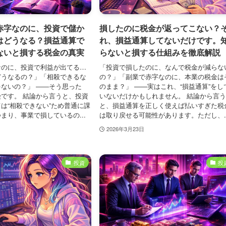
赤字なのに、投資で儲か
損したのに税金が返ってこない？
はどうなる？損益通算で
れ、損益通算してないだけです。
ないと損する税金の真実
らないと損する仕組みを徹底解説
なのに、投資で利益が出てる…
「投資で損したのに、なんで税金が減らな
どうなるの？」「相殺できるな
の？」「副業で赤字なのに、本業の税金は
ないの？」 ――そう思った
のまま？」 ——実はこれ、“損益通算”をし
です。 結論から言うと、投資
いないだけかもしれません。 結論から言
は“相殺できない”ため普通に課
と、損益通算を正しく使えば払いすぎた税
まり、事業で損しているの...
は取り戻せる可能性があります。ただし、..
2026年3月23日
投資
投