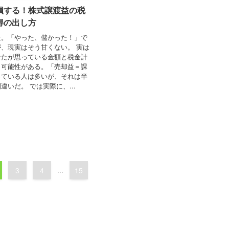
損する！株式譲渡益の税
得の出し方
た。「やった、儲かった！」で
、現実はそう甘くない。 実は
なたが思っている金額と税金計
う可能性がある。「売却益＝課
っている人は多いが、それは半
違いだ。 では実際に、...
3
4
...
15