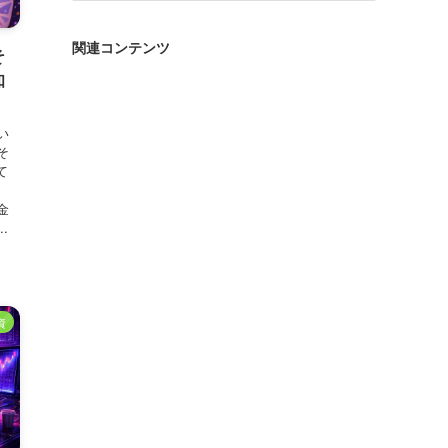
ゴ
リ
関連コンテンツ
そ
ー
知
い
そ
て
う
金
.
資