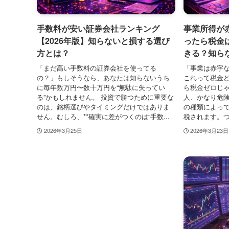
手数料が安い証券会社ランキング
事業所得が
【2026年版】知らないと損する選び
ったら税金
方とは？
きる？知ら
「まだ高い手数料の証券会社を使ってる
「事業は赤字
の？」もしそうなら、あなたは知らないうち
これって税金
に毎年数万円〜数十万円を“無駄に失ってい
ら税金ゼロじゃ
る”かもしれません。 投資で勝つために重要な
人、かなり危険
のは、銘柄選びやタイミングだけではありま
の種類によって
せん。むしろ、**確実に差がつくのは“手数...
税されます。つ
2026年3月25日
2026年3月23日