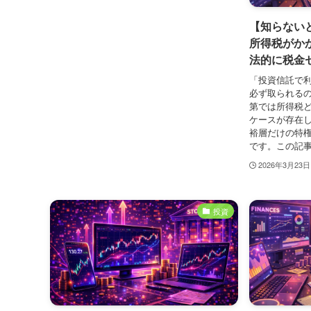
【知らない
所得税がか
法的に税金
「投資信託で利
必ず取られるの
第では所得税
ケースが存在
裕層だけの特
です。この記事
2026年3月23日
投資