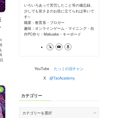
いろいろあって苦労したこと等の備忘録。
少しでも皆さまのお役に立てられば幸いで
す✨
反
職業：教育系・ブロガー
し
趣味：オンラインゲーム・マイニング・自
作PC作り・Makuake・キーボード
ス
然
も
具
信託
YouTube
たっくの沼チャン
X
@TacAcademy
資
カテゴリー
カ
テ