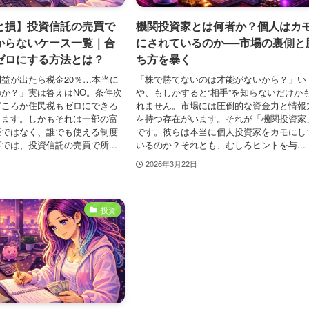
と損】投資信託の売買で
機関投資家とは何者か？個人はカ
からないケース一覧｜合
にされているのか──市場の裏側と
ゼロにする方法とは？
ち方を暴く
益が出たら税金20％…本当に
「株で勝てないのは才能がないから？」い
か？」実は答えはNO。条件次
や、もしかすると“相手”を知らないだけか
どころか住民税もゼロにできる
れません。市場には圧倒的な資金力と情報
します。しかもそれは一部の富
を持つ存在がいます。それが「機関投資家
権ではなく、誰でも使える制度
です。彼らは本当に個人投資家をカモにし
では、投資信託の売買で所...
いるのか？それとも、むしろヒントを与...
2026年3月22日
投資