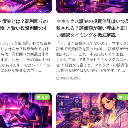
ド債券とは？高利回りの
マネックス証券の投資信託はいつ
危険”と賢い投資判断のす
映される？評価額が遅い理由と正
い確認タイミングを徹底解説
」という言葉に惹かれて投資を
「え、まだ反映されてないの？」マネック
ありませんか？銀行預金ではほ
証券で投資信託を買ったのに、評価額が全
い時代、高利回りの商品は非常
動かない…。これ、不安になりますよね。
ます。しかし、その“高い利回
しかして損してる？それともシステムの不
由があります。ではハイイール
合？ 結論から言うと、マネックスの投資
にお得な投資なのでし...
は“即時反映ではない”のが正常です。む...
2026年3月28日
投資
投