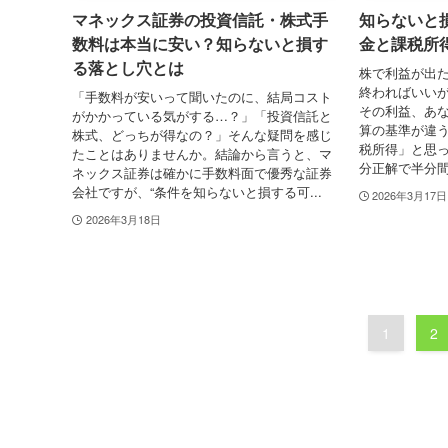
マネックス証券の投資信託・株式手
知らないと
数料は本当に安い？知らないと損す
金と課税所
る落とし穴とは
株で利益が出
終わればいいが
「手数料が安いって聞いたのに、結局コスト
その利益、あ
がかかっている気がする…？」「投資信託と
算の基準が違
株式、どっちが得なの？」そんな疑問を感じ
税所得」と思
たことはありませんか。結論から言うと、マ
分正解で半分間
ネックス証券は確かに手数料面で優秀な証券
会社ですが、“条件を知らないと損する可...
2026年3月17日
2026年3月18日
1
2