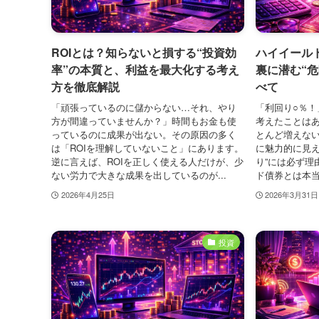
ROIとは？知らないと損する“投資効
ハイイール
率”の本質と、利益を最大化する考え
裏に潜む“
方を徹底解説
べて
「頑張っているのに儲からない…それ、やり
「利回り○％！
方が間違っていませんか？」時間もお金も使
考えたことは
っているのに成果が出ない。その原因の多く
とんど増えな
は「ROIを理解していないこと」にあります。
に魅力的に見え
逆に言えば、ROIを正しく使える人だけが、少
り”には必ず理
ない労力で大きな成果を出しているのが...
ド債券とは本当
2026年4月25日
2026年3月31日
投資