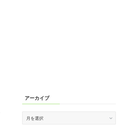
アーカイブ
費
ア
ー
カ
イ