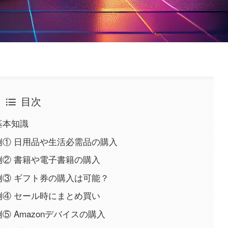
目次
基本知識
用例① 日用品や生活必需品の購入
例② 書籍や電子書籍の購入
用例③ ギフト券の購入は可能？
例④ セール時にまとめ買い
⑤ Amazonデバイスの購入