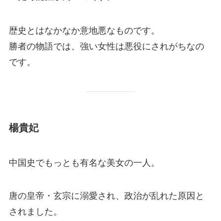
歴史とはなかなか意地悪なものです。
勝者の物語では、強い女性は悪役にされがちなの
です。
楊貴妃
中国史でもっとも有名な美女の一人。
唐の皇帝・玄宗に溺愛され、政治が乱れた原因と
されました。