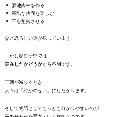
酒池肉林を作る
残酷な拷問を楽しむ
王を堕落させる
など恐ろしい話が残っています。
しかし歴史研究では
です。
実在したかどうかすら不明
王朝が滅びるとき、
人々は「誰かのせい」にしたがります。
そして物語としてもっとも分かりやすいのが
という構図なのです。
王を狂わせた悪女