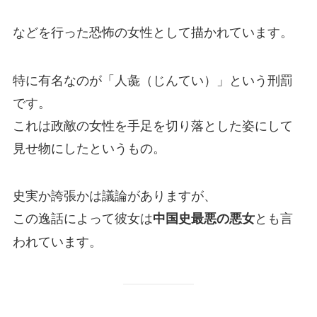
などを行った恐怖の女性として描かれています。
特に有名なのが「人彘（じんてい）」という刑罰
です。
これは政敵の女性を手足を切り落とした姿にして
見せ物にしたというもの。
史実か誇張かは議論がありますが、
この逸話によって彼女は
とも言
中国史最悪の悪女
われています。