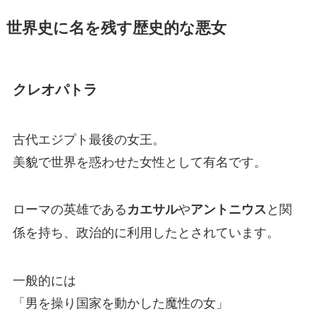
世界史に名を残す歴史的な悪女
クレオパトラ
古代エジプト最後の女王。
美貌で世界を惑わせた女性として有名です。
ローマの英雄である
や
と関
カエサル
アントニウス
係を持ち、政治的に利用したとされています。
一般的には
「男を操り国家を動かした魔性の女」