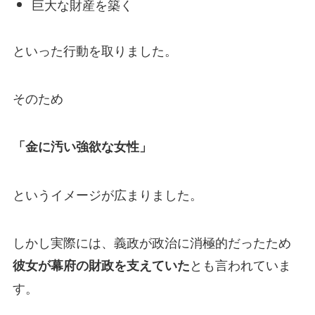
巨大な財産を築く
といった行動を取りました。
そのため
「金に汚い強欲な女性」
というイメージが広まりました。
しかし実際には、義政が政治に消極的だったため
とも言われていま
彼女が幕府の財政を支えていた
す。