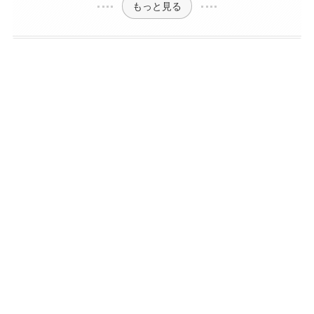
もっと見る