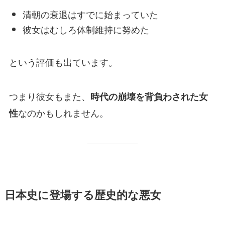
清朝の衰退はすでに始まっていた
彼女はむしろ体制維持に努めた
という評価も出ています。
つまり彼女もまた、
時代の崩壊を背負わされた女
なのかもしれません。
性
日本史に登場する歴史的な悪女