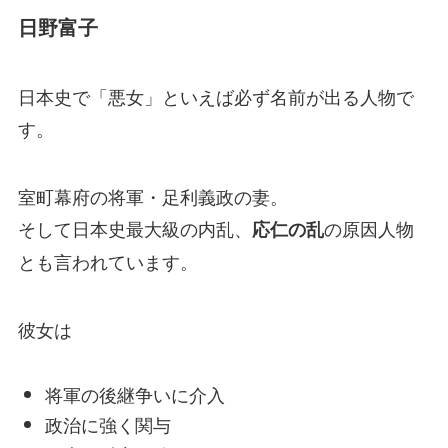
日野富子
日本史で「悪女」といえば必ず名前が出る人物で
す。
室町幕府の将軍・足利義政の妻。
そして日本史最大級の内乱、
の原因人物
応仁の乱
とも言われています。
彼女は
将軍の後継争いに介入
政治に強く関与