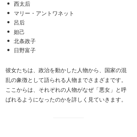
西太后
マリー・アントワネット
呂后
妲己
北条政子
日野富子
彼女たちは、政治を動かした人物から、国家の混
乱の象徴として語られる人物までさまざまです。
ここからは、それぞれの人物がなぜ「悪女」と呼
ばれるようになったのかを詳しく見ていきます。