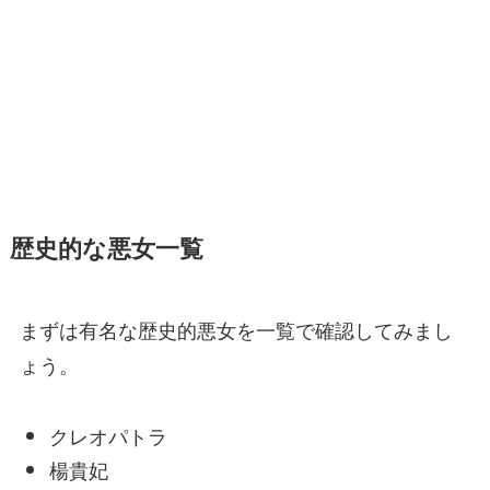
歴史的な悪女一覧
まずは有名な歴史的悪女を一覧で確認してみまし
ょう。
クレオパトラ
楊貴妃