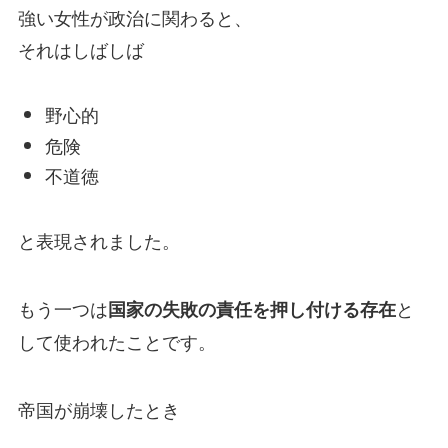
強い女性が政治に関わると、
それはしばしば
野心的
危険
不道徳
と表現されました。
もう一つは
と
国家の失敗の責任を押し付ける存在
して使われたことです。
帝国が崩壊したとき