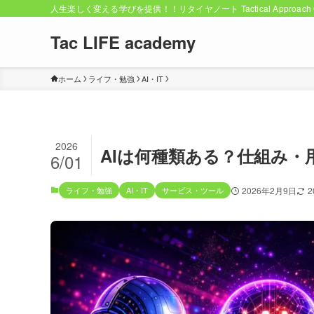
人生楽しく変える学びを提供！！リタイヤノート Tactical Approach C
Tac LIFE academy
ホーム
ライフ・勉強
AI・IT
2026
AIは何種類ある？仕組み
6/01
ライフ・勉強
AI・IT
サービス・ツール
2026年2月9日
2