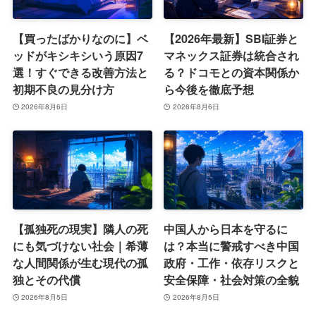
【買ったばかりなのに】ベ
【2026年最新】SBI証券と
ッドがキシキシいう原因7
マネックス証券は統合され
選！すぐできる改善方法と
る？ドコモとの資本関係か
初期不良の見分け方
ら今後を徹底予想
2026年8月6日
2026年8月6日
【孤独死の現実】隣人の死
中国人から日本を守るに
にも気づけない社会｜希薄
は？本当に警戒すべき中国
な人間関係が生む現代の孤
政府・工作・依存リスクと
独とその代償
安全保障・社会対策の全貌
2026年8月5日
2026年8月5日