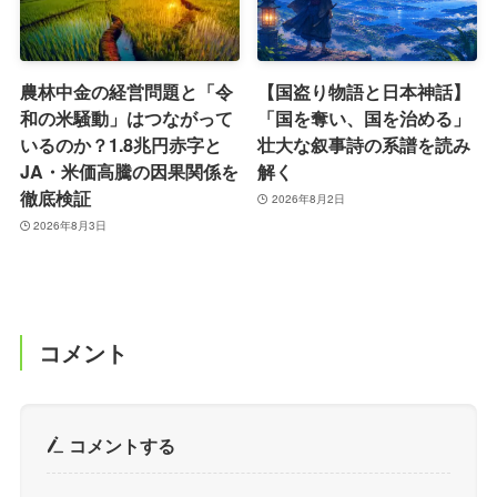
農林中金の経営問題と「令
【国盗り物語と日本神話】
和の米騒動」はつながって
「国を奪い、国を治める」
いるのか？1.8兆円赤字と
壮大な叙事詩の系譜を読み
JA・米価高騰の因果関係を
解く
徹底検証
2026年8月2日
2026年8月3日
コメント
コメントする