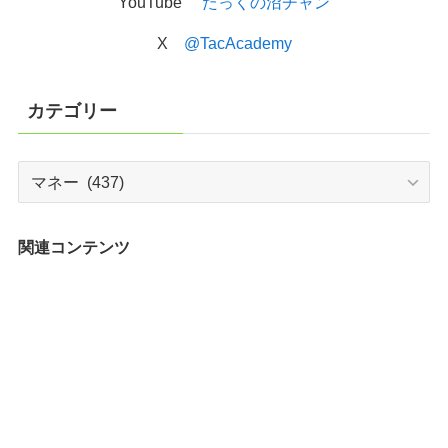
YouTube
たっくの沼チャン
X
@TacAcademy
カテゴリー
カ
テ
ゴ
リ
関連コンテンツ
ー