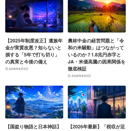
【2025年制度改正】遺族年
農林中金の経営問題と「令
金が実質改悪？知らないと
和の米騒動」はつながって
損する「5年で打ち切り」
いるのか？1.8兆円赤字と
の真実と今後の備え
JA・米価高騰の因果関係を
徹底検証
2026年8月3日
2026年8月3日
【国盗り物語と日本神話】
【2026年最新】「税収が足