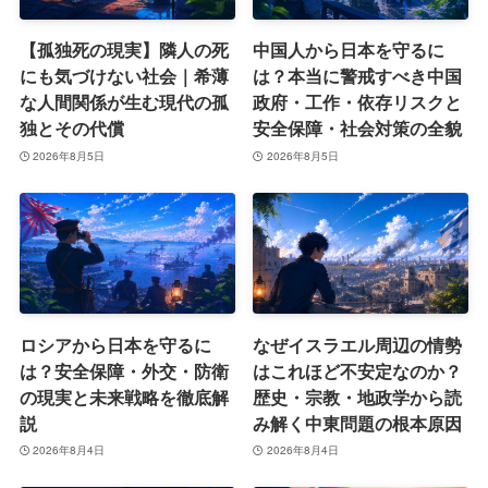
【孤独死の現実】隣人の死
中国人から日本を守るに
にも気づけない社会｜希薄
は？本当に警戒すべき中国
な人間関係が生む現代の孤
政府・工作・依存リスクと
独とその代償
安全保障・社会対策の全貌
2026年8月5日
2026年8月5日
ロシアから日本を守るに
なぜイスラエル周辺の情勢
は？安全保障・外交・防衛
はこれほど不安定なのか？
の現実と未来戦略を徹底解
歴史・宗教・地政学から読
説
み解く中東問題の根本原因
2026年8月4日
2026年8月4日