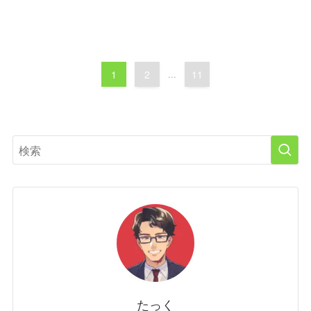
1
2
...
11
たっく